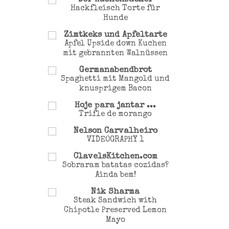
Der Kuchenbäcker
Hackfleisch Torte für
Hunde
Zimtkeks und Apfeltarte
Apfel Upside down Kuchen
mit gebrannten Walnüssen
Germanabendbrot
Spaghetti mit Mangold und
knusprigem Bacon
Hoje para jantar ...
Trifle de morango
Nelson Carvalheiro
VIDEOGRAPHY 1
ClavelsKitchen.com
Sobraram batatas cozidas?
Ainda bem!
Nik Sharma
Steak Sandwich with
Chipotle Preserved Lemon
Mayo