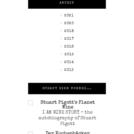
ARCHIV
►
2021
►
2020
►
2018
►
2017
►
2016
►
2015
▼
2014
►
2013
SCHAUT HIER VORBEI...
Stuart Pigott's Planet
Wine
I AM WINE STORY – the
autobiography of Stuart
Pigott