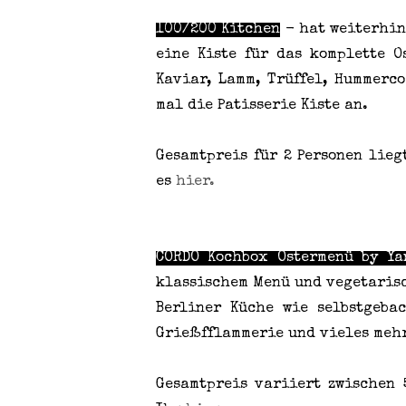
100/200 Kitchen
- hat weiterhin 
eine Kiste für das komplette O
Kaviar, Lamm, Trüffel, Hummerc
mal die Patisserie Kiste an.
Gesamtpreis für 2 Personen lieg
es
hier.
CORDO Kochbox Ostermenü by Ya
klassischem Menü und vegetarisc
Berliner Küche wie selbstgebac
Grießfflammerie und vieles meh
Gesamtpreis variiert zwischen 