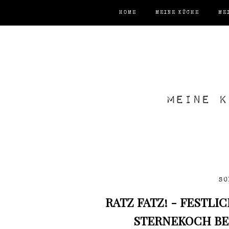
HOME
MEINE KÜCHE
ME
SO
RATZ FATZ! - FESTL
STERNEKOCH BER