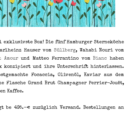
l exklusivste Box! Die fünf Hamburger Sterneköche
Karlheinz Hauser vom
Süllberg
, Wahabi Nouri vom
it Amour
und Matteo Ferrantino vom
Bianc
haben
x konzipiert und ihre Unterschrift hinterlassen.
stgemachte Focaccia, Olivenöl, Kaviar aus dem
ne Flasche Grand Brut Champagner Perrier-Jouët,
en Kaffee.
gt be 495.-€ zuzüglich Versand. Bestellungen an