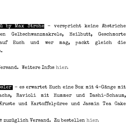
nü by Max Strohe
- verspricht keine Abstriche
n Gelbschwanzmakrele, Heilbutt, Geschmorte
e auf Euch und wer mag, packt gleich die
b.
 Versand.
Weitere Infos
hier.
nssler
- es erwartet Euch eine Box mit 4-Gänge mit
achs, Ravioli mit Hummer und Dashi-Schaum,
Kruste und Kartoffelpüree und Jasmin Tea Cake
-€ zuzüglich Versand.
Zu bestellen
hier.