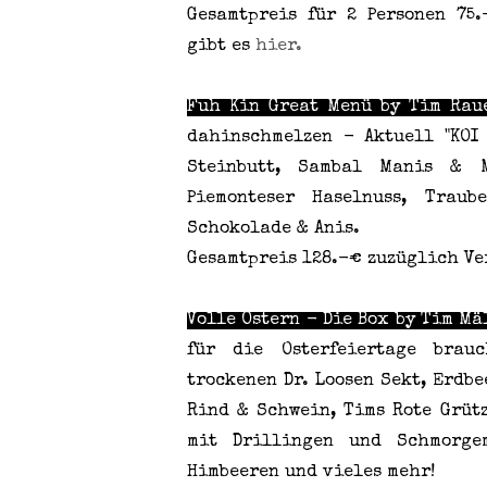
Gesamtpreis für 2 Personen 75.
gibt
es
hier.
Fuh Kin Great Menü by Tim Rau
dahinschmelzen - Aktuell "KOI
Steinbutt, Sambal Manis & M
Piemonteser Haselnuss, Trau
Schokolade & Anis.
Gesamtpreis 128.-€ zuzüglich Ve
Volle Ostern - Die Box by Tim Mä
für die Osterfeiertage brau
trockenen Dr. Loosen Sekt, Erdb
Rind & Schwein, Tims Rote Grüt
mit Drillingen und Schmorge
Himbeeren und vieles mehr!