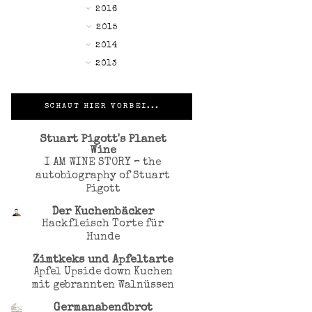
►
2016
►
2015
►
2014
►
2013
SCHAUT HIER VORBEI...
Stuart Pigott's Planet
Wine
I AM WINE STORY – the
autobiography of Stuart
Pigott
Der Kuchenbäcker
Hackfleisch Torte für
Hunde
Zimtkeks und Apfeltarte
Apfel Upside down Kuchen
mit gebrannten Walnüssen
Germanabendbrot