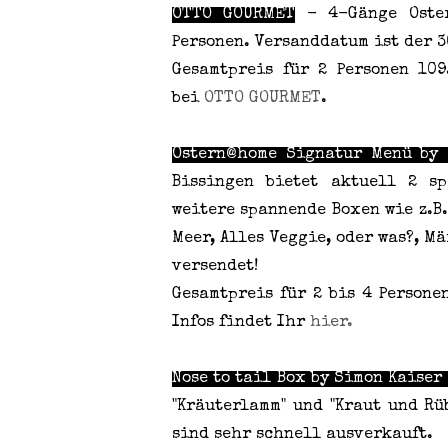
OTTO GOURMET
- 4-Gänge Oster
Personen. Versanddatum ist der 3
Gesamtpreis für 2 Personen 109
bei
OTTO GOURMET
.
Ostern@home Signatur Menü by
Bissingen bietet aktuell 2 sp
weitere spannende Boxen wie z.B
Meer, Alles Veggie, oder was?, M
versendet!
Gesamtpreis für 2 bis 4 Persone
Infos findet Ihr
hier.
Nose to tail Box by Simon Kaiser
"Kräuterlamm" und "Kraut und Rü
sind sehr schnell ausverkauft.