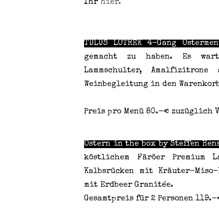
Ihr
hier.
TULUS LOTREK 4-Gang Osterme
gemacht zu haben. Es warte
Lammschulter, Amalfizitron
Weinbegleitung in den Warenkor
Preis pro Menü 80.-€ zuzüglich
Ostern in the box by Steffen He
köstlichem Färöer Premium L
Kalbsrücken mit Kräuter-Miso-
mit Erdbeer Granitée.
Gesamtpreis für 2 Personen 119.