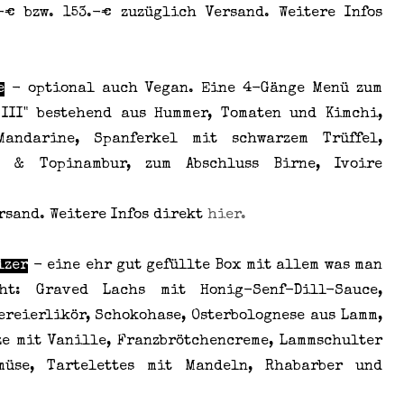
-€ bzw. 153.-€ zuzüglich Versand. Weitere Infos
e
- optional auch Vegan. Eine 4-Gänge Menü zum
 III" bestehend aus Hummer, Tomaten und Kimchi,
andarine, Spanferkel mit schwarzem Trüffel,
be & Topinambur, zum Abschluss Birne, Ivoire
rsand. Weitere Infos direkt
hier.
lzer
- eine ehr gut gefüllte Box mit allem was man
cht: Graved Lachs mit Honig-Senf-Dill-Sauce,
eereierlikör, Schokohase, Osterbolognese aus Lamm,
ze mit Vanille, Franzbrötchencreme, Lammschulter
müse, Tartelettes mit Mandeln, Rhabarber und