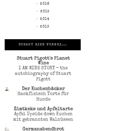
►
2016
►
2015
►
2014
►
2013
SCHAUT HIER VORBEI...
Stuart Pigott's Planet
Wine
I AM WINE STORY – the
autobiography of Stuart
Pigott
Der Kuchenbäcker
Hackfleisch Torte für
Hunde
Zimtkeks und Apfeltarte
Apfel Upside down Kuchen
mit gebrannten Walnüssen
Germanabendbrot