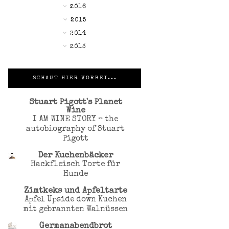
►
2016
►
2015
►
2014
►
2013
SCHAUT HIER VORBEI...
Stuart Pigott's Planet
Wine
I AM WINE STORY – the
autobiography of Stuart
Pigott
Der Kuchenbäcker
Hackfleisch Torte für
Hunde
Zimtkeks und Apfeltarte
Apfel Upside down Kuchen
mit gebrannten Walnüssen
Germanabendbrot