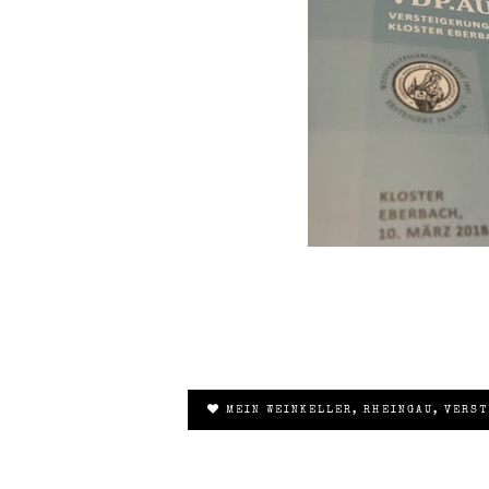
MEIN WEINKELLER
,
RHEINGAU
,
VERST