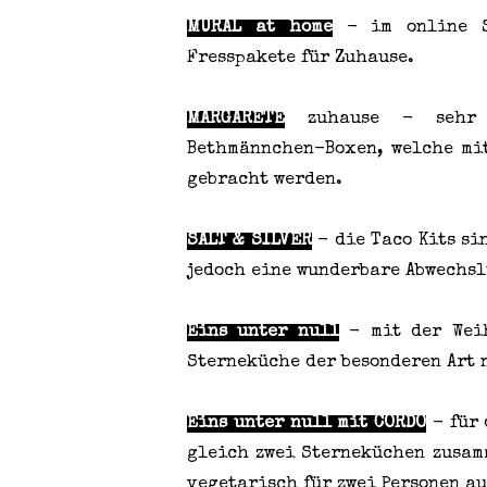
MURAL at home
- im online Sh
Fresspakete für Zuhause.
MARGARETE
zuhause - sehr kr
Bethmännchen-Boxen, welche mi
gebracht werden.
SALT & SILVER
- die Taco Kits si
jedoch eine wunderbare Abwechs
Eins unter null
- mit der Weih
Sterneküche der besonderen Art 
Eins unter null mit CORDO
- für 
gleich zwei Sterneküchen zusam
vegetarisch für zwei Personen au