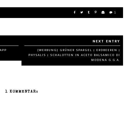
1
-APP
[WERBUNG] GRÜNER SPARGEL | ERDBEEREN |
PHYSALIS | SCHALOTTEN IN ACETO BALSAMICO DI
MODENA G.G.A.
1 KOMMENTAR: