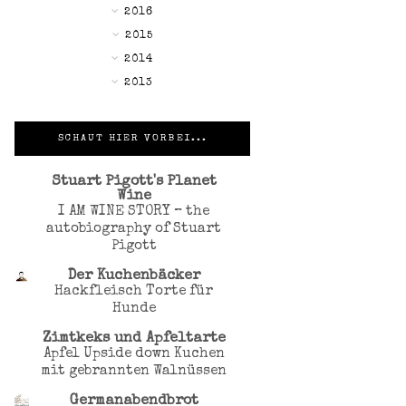
►
2016
►
2015
►
2014
►
2013
SCHAUT HIER VORBEI...
Stuart Pigott's Planet
Wine
I AM WINE STORY – the
autobiography of Stuart
Pigott
Der Kuchenbäcker
Hackfleisch Torte für
Hunde
Zimtkeks und Apfeltarte
Apfel Upside down Kuchen
mit gebrannten Walnüssen
Germanabendbrot