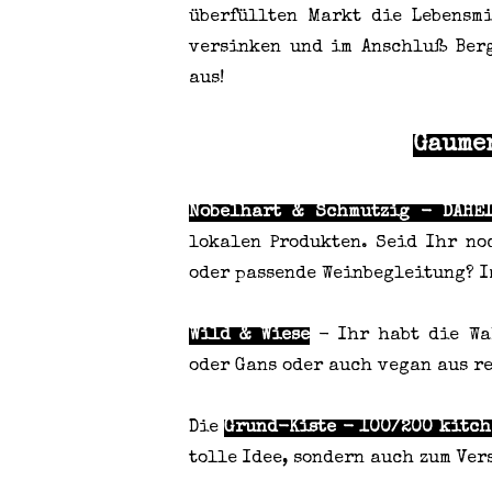
überfüllten Markt die Lebensm
versinken und im Anschluß Berg
aus!
Gaume
Nobelhart & Schmutzig - DAHEI
lokalen Produkten. Seid Ihr n
oder passende Weinbegleitung? 
Wild & Wiese
- Ihr habt die Wa
oder Gans oder auch vegan aus r
Die
Grund-Kiste - 100/200 kitch
tolle Idee, sondern auch zum Ve