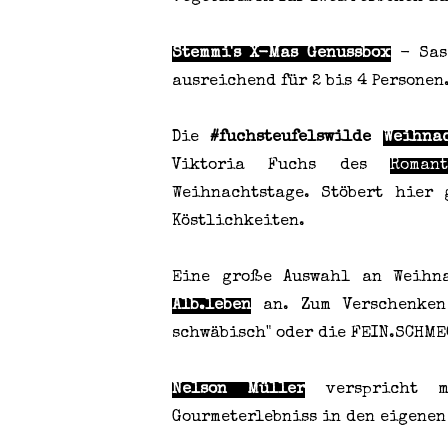
Stemmi's X-Mas Genussbox
- Sasc
ausreichend für 2 bis 4 Personen.
Die
#fuchsteufelswilde
Weihna
Viktoria Fuchs des
Roman
Weihnachtstage. Stöbert hier
Köstlichkeiten.
Eine große Auswahl an Weihn
Alb.leben
an. Zum Verschenken 
schwäbisch" oder die FEIN.SCHME
Nelson Müller
verspricht 
Gourmeterlebniss in den eigenen