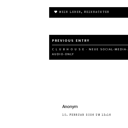
MEIN LEBEN
,
WEIHNACHTEN
C L U B H O U S E - NEUE SOCIAL-MEDIA
AUDIO-ONLY
Anonym
10. FEBRUAR 2026 UM 13:16