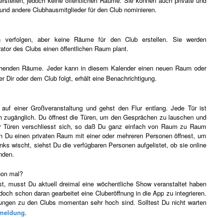
rstellen, jedoch keine öffentlichen Räume.
Sie können auch private und
und andere Clubhausmitglieder für den Club nominieren.
en verfolgen, aber keine Räume für den Club erstellen.
Sie werden
rator des Clubs einen öffentlichen Raum plant.
stehenden Räume. Jeder kann in diesem Kalender einen neuen Raum oder
r Dir oder dem Club folgt, erhält eine Benachrichtigung.
t auf einer Großveranstaltung und gehst den Flur entlang. Jede Tür ist
h zugänglich. Du öffnest die Türen, um den Gesprächen zu lauschen und
ser Türen verschliesst sich, so daß Du ganz einfach von Raum zu Raum
 Du einen privaten Raum mit einer oder mehreren Personen öffnest, um
nks wischt, siehst Du die verfügbaren Personen aufgelistet, ob sie online
inden.
hon mal?
, musst Du aktuell dreimal eine wöchentliche Show veranstaltet haben
doch schon daran gearbeitet eine Cluberöffnung in die App zu integrieren.
ungen zu den Clubs momentan sehr hoch sind. Solltest Du nicht warten
meldung
.