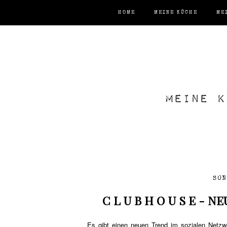
HOME
MEINE KÜCHE
ME
SON
C L U B H O U S E -
Es gibt einen neuen Trend im sozialen Netzwe