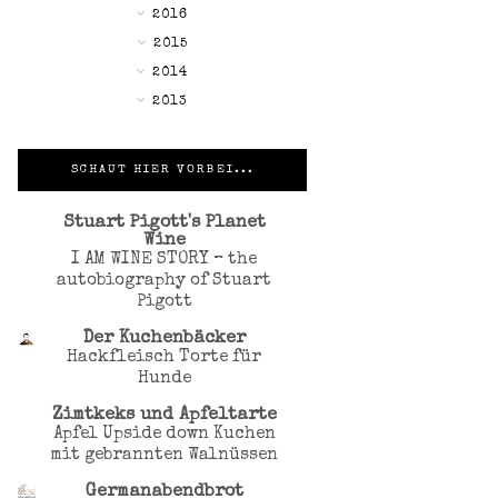
►
2016
►
2015
►
2014
►
2013
SCHAUT HIER VORBEI...
Stuart Pigott's Planet
Wine
I AM WINE STORY – the
autobiography of Stuart
Pigott
Der Kuchenbäcker
Hackfleisch Torte für
Hunde
Zimtkeks und Apfeltarte
Apfel Upside down Kuchen
mit gebrannten Walnüssen
Germanabendbrot