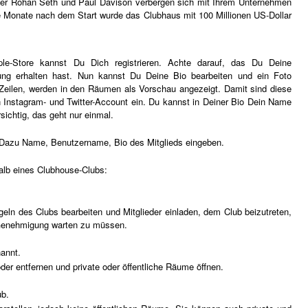
ünder Rohan Seth und Paul Davison verbergen sich mit Ihrem Unternehmen
ge Monate nach dem Start wurde das Clubhaus mit 100 Millionen US-Dollar
?
e-Store kannst Du Dich registrieren. Achte darauf, das Du Deine
ung erhalten hast. Nun kannst Du Deine Bio bearbeiten und ein Foto
3 Zeilen, werden in den Räumen als Vorschau angezeigt. Damit sind diese
n Instagram- und Twitter-Account ein. Du kannst in Deiner Bio Dein Name
sichtig, das geht nur einmal.
 Dazu Name, Benutzername, Bio des Mitglieds eingeben.
halb eines Clubhouse-Clubs:
eln des Clubs bearbeiten und Mitglieder einladen, dem Club beizutreten,
 Genehmigung warten zu müssen.
annt.
der entfernen und private oder öffentliche Räume öffnen.
ub.