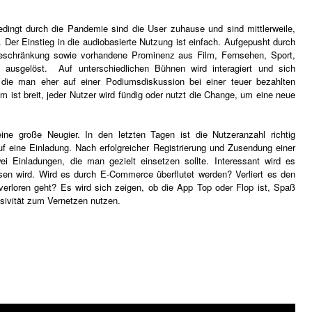
edingt durch die Pandemie sind die User zuhause und sind mittlerweile,
t. Der Einstieg in die audiobasierte Nutzung ist einfach. Aufgepusht durch
Beschränkung sowie vorhandene Prominenz aus Film, Fernsehen, Sport,
e ausgelöst. Auf unterschiedlichen Bühnen wird interagiert und sich
 die man eher auf einer Podiumsdiskussion bei einer teuer bezahlten
ist breit, jeder Nutzer wird fündig oder nutzt die Change, um eine neue
ne große Neugier. In den letzten Tagen ist die Nutzeranzahl richtig
uf eine Einladung. Nach erfolgreicher Registrierung und Zusendung einer
wei Einladungen, die man gezielt einsetzen sollte. Interessant wird es
sen wird. Wird es durch E-Commerce überflutet werden? Verliert es den
verloren geht? Es wird sich zeigen, ob die App Top oder Flop ist, Spaß
sivität zum Vernetzen nutzen.