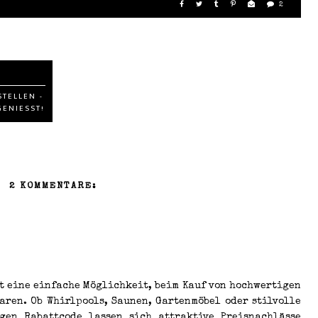
2
STELLEN -
GENIESST!
2 KOMMENTARE:
t eine einfache Möglichkeit, beim Kauf von hochwertigen
aren. Ob Whirlpools, Saunen, Gartenmöbel oder stilvolle
gen Rabattcode lassen sich attraktive Preisnachlässe