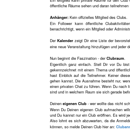
Ein Mitglied kann private Räume für den Club e
öffentliche Räume sehen und daran teilnehmen 
Anhänger:
Kein offizielles Mitglied des Clubs.
Ein Follower kann öffentliche Clubaktivität
benachrichtigt, wenn ein Mitglied oder Administ
Der
Kalender
zeigt Dir eine Liste der bevor
eine neue Veranstaltung hinzufügen und jeder de
Nun beginnt die Faszination - der
Clubraum
.
Eigentlich ganz einfach. Stell Dir vor Du bis
gekennzeichnet mit einem Thema und öffentlic
hast Einblick auf die Teilnehmer. Keiner die
gehen kannst. Die Ausnahme besteht nur, wenn
einen privaten Chat zu führen. Wenn Du nach li
sind und in welchem Raum sie sich gerade bef
Deinen
eigenen Club
- wer wollte das nicht sc
Wenn Du Deinen eigenen Club aufmachen willst
und Du kannst nur ein Club eröffnen. Es wird je
Also lohnt es sich abzuwarten, da die Anmeld
können, so melde Deinen Club hier an:
Cluban