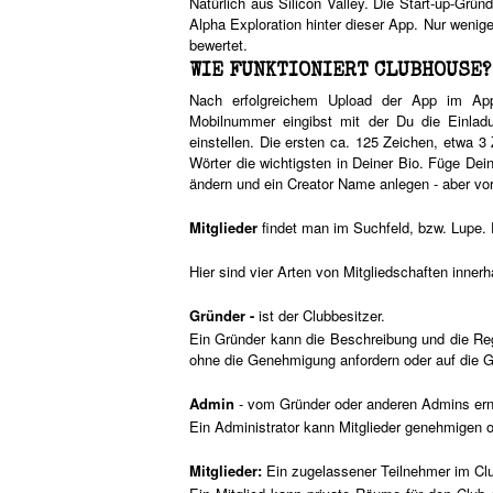
Natürlich aus Silicon Valley. Die Start-up-Gr
Alpha Exploration hinter dieser App. Nur weni
bewertet.
WIE FUNKTIONIERT CLUBHOUSE
Nach erfolgreichem Upload der App im Appl
Mobilnummer eingibst mit der Du die Einlad
einstellen. Die ersten ca. 125 Zeichen, etwa 
Wörter die wichtigsten in Deiner Bio. Füge Dei
ändern und ein Creator Name anlegen - aber vor
Mitglieder
findet man im Suchfeld, bzw. Lupe.
Hier sind vier Arten von Mitgliedschaften inner
Gründer -
ist der Clubbesitzer.
Ein Gründer kann die Beschreibung und die Reg
ohne die Genehmigung anfordern oder auf die
Admin
- vom Gründer oder anderen Admins ern
Ein Administrator kann Mitglieder genehmigen o
Mitglieder:
Ein zugelassener Teilnehmer im Cl