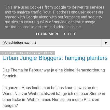
This site uses cookies from Google to deliver its services
and to analyze traffic. Your IP address and user-agent are
shared with Google along with performance and security
metrics to ensure quality of service, generate usage
statistics, and to detect and address abuse.
LEARN MORE
GOT IT
▼
▼
Freitag, 27. Februar 2015
Urban Jungle Bloggers: hanging planters
Das Thema im Februar war ja eine kleine Herausforderung
für mich.
Im ganzen Haus findet man bei uns kaum etwas an der
Wand. Nur zur Weihnachtszeit hänge ich ein paar Sterne in
einer Ecke im Wohnzimmer. Nun sollen meine Pflanzen
hängen?