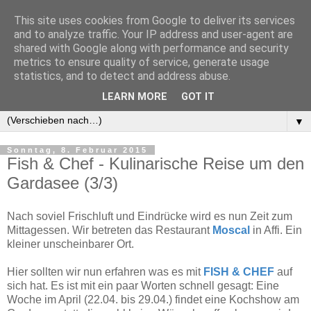
This site uses cookies from Google to deliver its services
and to analyze traffic. Your IP address and user-agent are
shared with Google along with performance and security
metrics to ensure quality of service, generate usage
statistics, and to detect and address abuse.
LEARN MORE
GOT IT
▼
▼
Sonntag, 8. Februar 2015
Fish & Chef - Kulinarische Reise um den
Gardasee (3/3)
Nach soviel Frischluft und Eindrücke wird es nun Zeit zum
Mittagessen. Wir betreten das Restaurant
Moscal
in Affi. Ein
kleiner unscheinbarer Ort.
Hier sollten wir nun erfahren was es mit
FISH & CHEF
auf
sich hat. Es ist mit ein paar Worten schnell gesagt: Eine
Woche im April (22.04. bis 29.04.) findet eine Kochshow am