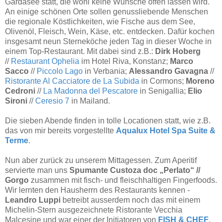
Gardasee statt, die wohl keine Wünsche offen lassen wird.
An einige schönen Orte sollen genussliebende Menschen
die regionale Köstlichkeiten, wie Fische aus dem See,
Olivenöl, Fleisch, Wein, Käse, etc. entdecken. Dafür kochen
insgesamt neun Sterneköche jeden Tag in dieser Woche in
einem Top-Restaurant. Mit dabei sind z.B.:
Dirk Hoberg
//
Restaurant Ophelia
im Hotel Riva, Konstanz;
Marco
Sacco
//
Piccolo Lago
in Verbania;
Alessandro Gavagna
//
Ristorante Al Cacciatore de La Subida
in Cormons;
Moreno
Cedroni
//
La Madonna del Pescatore
in Senigallia;
Elio
Sironi
//
Ceresio 7
in Mailand.
Die sieben Abende finden in tolle Locationen statt, wie z.B.
das von mir bereits vorgestellte
Aqualux Hotel Spa Suite &
Terme
.
Nun aber zurück zu unserem Mittagessen. Zum Aperitif
servierte man uns
Spumante Custoza doc „Perlato“ //
Gorgo
zusammen mit fisch- und fleischhaltigen Fingerfoods.
Wir lernten den Hausherrn des Restaurants kennen -
Leandro Luppi
betreibt ausserdem noch das mit einem
Michelin-Stern ausgezeichnete Ristorante Vecchia
Malcesine und war einer der Initiatoren von
FISH & CHEF
.