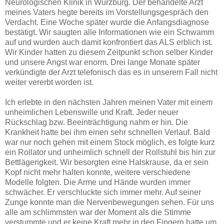
Neurologischen Klinik in Würzburg. Der behandelte Arzt
meines Vaters hegte bereits im Vorstellungsgespräch den
Verdacht. Eine Woche später wurde die Anfangsdiagnose
bestätigt. Wir saugten alle Informationen wie ein Schwamm
auf und wurden auch damit konfrontiert das ALS erblich ist.
Wir Kinder hatten zu diesem Zeitpunkt schon selber Kinder
und unsere Angst war enorm. Drei lange Monate später
verkündigte der Arzt telefonisch das es in unserem Fall nicht
weiter vererbt worden ist.
Ich erlebte in den nächsten Jahren meinen Vater mit einem
unheimlichen Lebenswille und Kraft. Jeder neuer
Rückschlag bzw. Beeinträchtigung nahm er hin. Die
Krankheit hatte bei ihm einen sehr schnellen Verlauf. Bald
war nur noch gehen mit einem Stock möglich, es folgte kurz
ein Rollator und unheimlich schnell der Rollstuhl bis hin zur
Bettlägerigkeit. Wir besorgten eine Halskrause, da er sein
Kopf nicht mehr halten konnte, weitere verschiedene
Modelle folgten. Die Arme und Hände wurden immer
schwächer. Er verschluckte sich immer mehr. Auf seiner
Zunge konnte man die Nervenbewegungen sehen. Für uns
alle am schlimmsten war der Moment als die Stimme
verstummte und er keine Kraft mehr in den Fingern hatte um