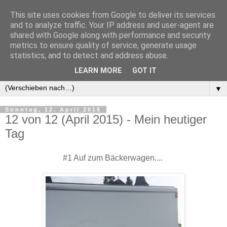
This site uses cookies from Google to deliver its services
and to analyze traffic. Your IP address and user-agent are
shared with Google along with performance and security
metrics to ensure quality of service, generate usage
statistics, and to detect and address abuse.
LEARN MORE
GOT IT
▼
▼
Sonntag, 12. April 2015
12 von 12 (April 2015) - Mein heutiger
Tag
#1 Auf zum Bäckerwagen....