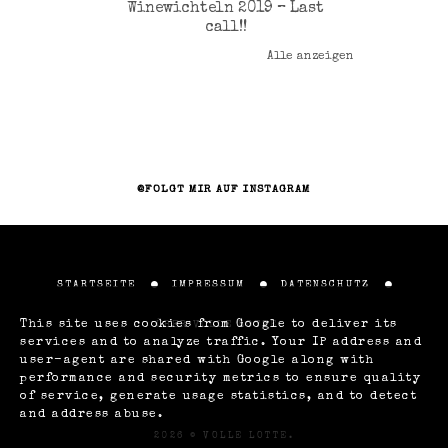
Winewichteln 2019 – Last
call!!
Alle anzeigen
@FOLGT MIR AUF INSTAGRAM
STARTSEITE
IMPRESSUM
DATENSCHUTZ
This site uses cookies from Google to deliver its
ÜBER VOLLE LOTTE
services and to analyze traffic. Your IP address and
user-agent are shared with Google along with
performance and security metrics to ensure quality
of service, generate usage statistics, and to detect
and address abuse.
2026 ©
VOLLE LOTTE
.