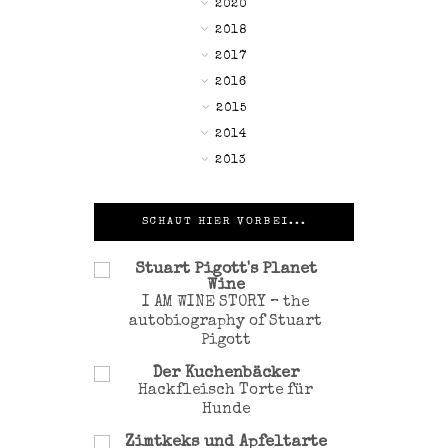
►
2020
►
2018
►
2017
►
2016
▼
2015
►
2014
►
2013
SCHAUT HIER VORBEI...
Stuart Pigott's Planet
Wine
I AM WINE STORY – the
autobiography of Stuart
Pigott
Der Kuchenbäcker
Hackfleisch Torte für
Hunde
Zimtkeks und Apfeltarte