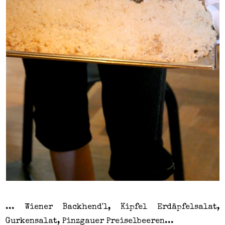
... Wiener Backhend'l, Kipfel Erdäpfelsalat,
Gurkensalat, Pinzgauer Preiselbeeren...