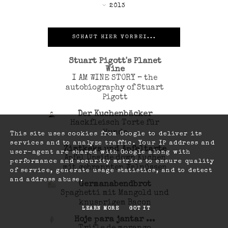
►
2013
SCHAUT HIER VORBEI...
Stuart Pigott's Planet
Wine
I AM WINE STORY – the
autobiography of Stuart
Pigott
Der Kuchenbäcker
Hackfleisch Torte für
Hunde
This site uses cookies from Google to deliver its
services and to analyze traffic. Your IP address and
Zimtkeks und Apfeltarte
user-agent are shared with Google along with
Apfel Upside down Kuchen
performance and security metrics to ensure quality
mit gebrannten Walnüssen
of service, generate usage statistics, and to detect
and address abuse.
Germanabendbrot
Spaghetti mit Mangold und
knusprigem Bacon
LEARN MORE
GOT IT
Hoje para jantar ...