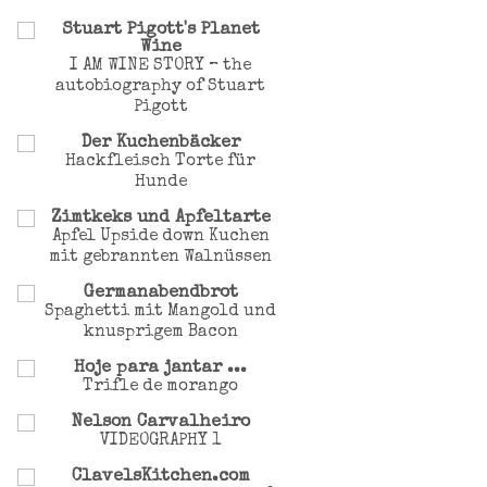
Stuart Pigott's Planet
Wine
I AM WINE STORY – the
autobiography of Stuart
Pigott
Der Kuchenbäcker
Hackfleisch Torte für
Hunde
Zimtkeks und Apfeltarte
Apfel Upside down Kuchen
mit gebrannten Walnüssen
Germanabendbrot
Spaghetti mit Mangold und
knusprigem Bacon
Hoje para jantar ...
Trifle de morango
Nelson Carvalheiro
VIDEOGRAPHY 1
ClavelsKitchen.com