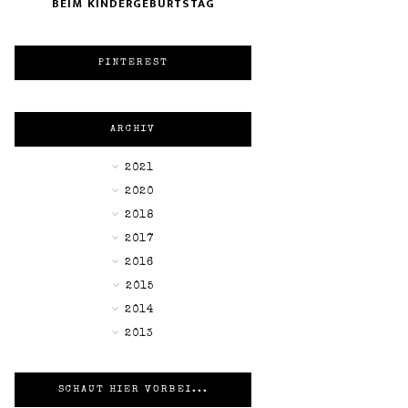
BEIM KINDERGEBURTSTAG
PINTEREST
ARCHIV
►
2021
►
2020
►
2018
►
2017
►
2016
▼
2015
►
2014
►
2013
SCHAUT HIER VORBEI...