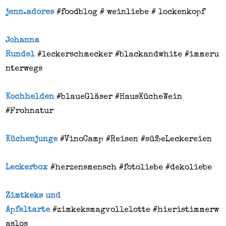
jenn.adores
#foodblog # weinliebe # lockenkopf
Johanna
Rundel
#leckerschmecker
#blackandwhite
#immeru
nterwegs
Kochhelden
#blaueGläser #HausKücheWein
#Frohnatur
Küchenjunge
#VinoCamp #Reisen #süßeLeckereien
Leckerbox
#herzensmensch #fotoliebe #dekoliebe
Zimtkeks und
Apfeltarte
#zimkeksmagvollelotte
#hieristimmerw
aslos