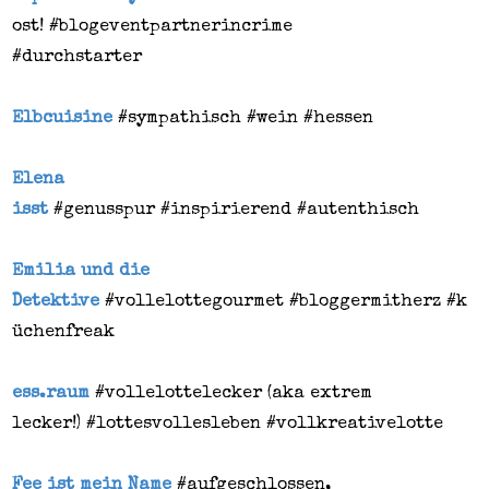
ost!
#blogeventpartnerincrime
#durchstarter
Elbcuisine
#sympathisch
#wein
#hessen
Elena
isst
#genusspur
#inspirierend
#autenthisch
Emilia und die
Detektive
#vollelottegourmet
#bloggermitherz
#k
üchenfreak
ess.raum
#vollelottelecker (aka extrem
lecker!)
#lottesvollesleben
#vollkreativelotte
Fee ist mein Name
#aufgeschlossen,