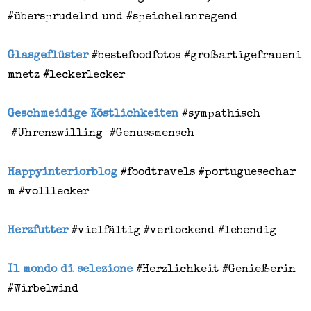
#übersprudelnd und #speichelanregend
Glasgeflüster
#bestefoodfotos
#großartigefraueni
mnetz
#leckerlecker
Geschmeidige Köstlichkeiten
#sympathisch
#Uhrenzwilling
#Genussmensch
Happyinteriorblog
#foodtravels
#portuguesechar
m
#volllecker
Herzfutter
#vielfältig
#verlockend
#lebendig
Il mondo di selezione
#Herzlichkeit #Genießerin
#Wirbelwind