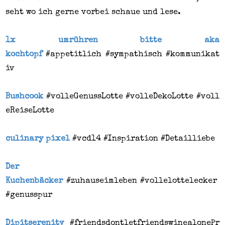
seht wo ich gerne vorbei schaue und lese.
1x umrühren bitte aka
kochtopf
#appetitlich
#sympathisch
#kommunikat
iv
Bushcook
#volleGenussLotte
#volleDekoLotte
#voll
eReiseLotte
culinary pixel
#vcd14
#Inspiration
#Detailliebe
Der
Kuchenbäcker
#zuhauseimleben #vollelottelecker
#genusspur
Dipitserenity
#friendsdontletfriendswinealonePr