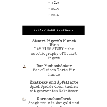
▼
2015
►
2014
►
2013
SCHAUT HIER VORBEI...
Stuart Pigott's Planet
Wine
I AM WINE STORY – the
autobiography of Stuart
Pigott
Der Kuchenbäcker
Hackfleisch Torte für
Hunde
Zimtkeks und Apfeltarte
Apfel Upside down Kuchen
mit gebrannten Walnüssen
Germanabendbrot
Spaghetti mit Mangold und