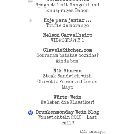
Germanabendbrot
Spaghetti mit Mangold und
knusprigem Bacon
Hoje para jantar ...
Trifle de morango
Nelson Carvalheiro
VIDEOGRAPHY 1
ClavelsKitchen.com
Sobraram batatas cozidas?
Ainda bem!
Nik Sharma
Steak Sandwich with
Chipotle Preserved Lemon
Mayo
Würtz-Wein
Es leben die Klassiker!
Drunkenmonday Wein Blog
Winewichteln 2019 – Last
call!!
Alle anzeigen