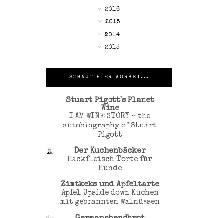
►
2016
▼
2015
►
2014
►
2013
SCHAUT HIER VORBEI...
Stuart Pigott's Planet
Wine
I AM WINE STORY – the
autobiography of Stuart
Pigott
Der Kuchenbäcker
Hackfleisch Torte für
Hunde
Zimtkeks und Apfeltarte
Apfel Upside down Kuchen
mit gebrannten Walnüssen