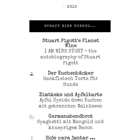
►
2013
SCHAUT HIER VORBEI...
Stuart Pigott's Planet
Wine
I AM WINE STORY – the
autobiography of Stuart
Pigott
Der Kuchenbäcker
Hackfleisch Torte für
Hunde
Zimtkeks und Apfeltarte
Apfel Upside down Kuchen
mit gebrannten Walnüssen
Germanabendbrot
Spaghetti mit Mangold und
knusprigem Bacon
Hoje para jantar ...