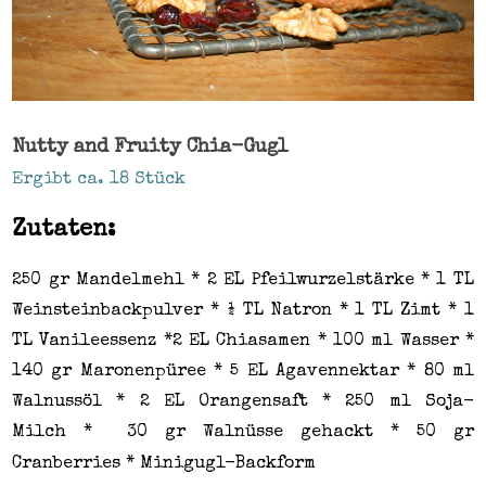
Nutty and Fruity Chia-Gugl
Ergibt ca. 18 Stück
Zutaten:
250 gr Mandelmehl *
2 EL Pfeilwurzelstärke * 1 TL
Weinsteinbackpulver *
½ TL Natron *
1 TL Zimt *
1
TL Vanileessenz *
2 EL Chiasamen *
100 ml Wasser *
140 gr Maronenpüree * 5 EL Agavennektar * 80 ml
Walnussöl * 2 EL Orangensaft * 250 ml Soja-
Milch * 30 gr Walnüsse gehackt * 50 gr
Cranberries * Minigugl-Backform