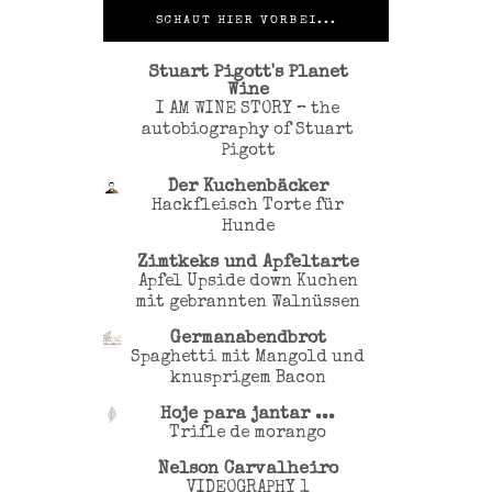
SCHAUT HIER VORBEI...
Stuart Pigott's Planet
Wine
I AM WINE STORY – the
autobiography of Stuart
Pigott
Der Kuchenbäcker
Hackfleisch Torte für
Hunde
Zimtkeks und Apfeltarte
Apfel Upside down Kuchen
mit gebrannten Walnüssen
Germanabendbrot
Spaghetti mit Mangold und
knusprigem Bacon
Hoje para jantar ...
Trifle de morango
Nelson Carvalheiro
VIDEOGRAPHY 1