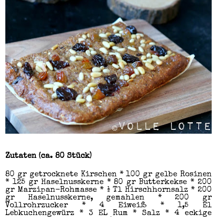
Zutaten (ca. 80 Stück)
80 gr getrocknete Kirschen * 100 gr gelbe Rosinen
* 125 gr Haselnusskerne * 80 gr Butterkekse * 200
gr Marzipan-Rohmasse * ½ Tl Hirschhornsalz * 200
gr Haselnusskerne, gemahlen * 200 gr
Vollrohrzucker * 4 Eiweiß * 1,5 El
Lebkuchengewürz * 3 EL Rum * Salz * 4 eckige