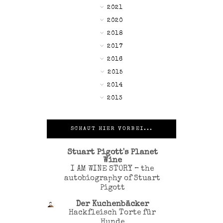
►
2021
►
2020
►
2018
►
2017
►
2016
▼
2015
►
2014
►
2013
SCHAUT HIER VORBEI...
Stuart Pigott's Planet
Wine
I AM WINE STORY – the
autobiography of Stuart
Pigott
Der Kuchenbäcker
Hackfleisch Torte für
Hunde