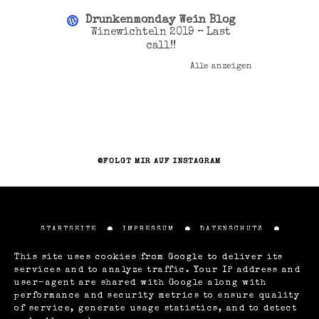
Drunkenmonday Wein Blog
Winewichteln 2019 – Last
call!!
Alle anzeigen
@FOLGT MIR AUF INSTAGRAM
STARTSEITE
IMPRESSUM
DATENSCHUTZ
This site uses cookies from Google to deliver its
ÜBER VOLLE LOTTE
services and to analyze traffic. Your IP address and
user-agent are shared with Google along with
performance and security metrics to ensure quality
of service, generate usage statistics, and to detect