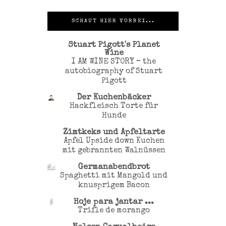
SCHAUT HIER VORBEI...
Stuart Pigott's Planet
Wine
I AM WINE STORY – the
autobiography of Stuart
Pigott
Der Kuchenbäcker
Hackfleisch Torte für
Hunde
Zimtkeks und Apfeltarte
Apfel Upside down Kuchen
mit gebrannten Walnüssen
Germanabendbrot
Spaghetti mit Mangold und
knusprigem Bacon
Hoje para jantar ...
Trifle de morango