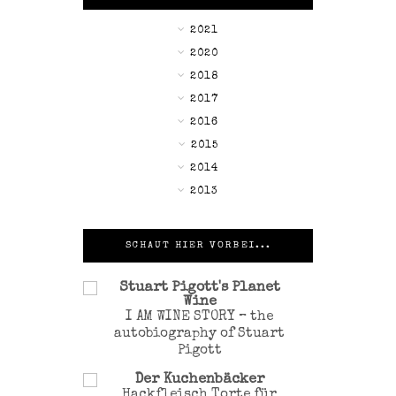
►
2021
►
2020
►
2018
►
2017
►
2016
▼
2015
►
2014
►
2013
SCHAUT HIER VORBEI...
Stuart Pigott's Planet
Wine
I AM WINE STORY – the
autobiography of Stuart
Pigott
Der Kuchenbäcker
Hackfleisch Torte für