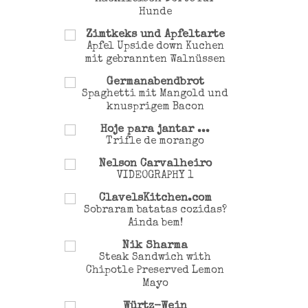
Hunde
Zimtkeks und Apfeltarte
Apfel Upside down Kuchen
mit gebrannten Walnüssen
Germanabendbrot
Spaghetti mit Mangold und
knusprigem Bacon
Hoje para jantar ...
Trifle de morango
Nelson Carvalheiro
VIDEOGRAPHY 1
ClavelsKitchen.com
Sobraram batatas cozidas?
Ainda bem!
Nik Sharma
Steak Sandwich with
Chipotle Preserved Lemon
Mayo
Würtz-Wein