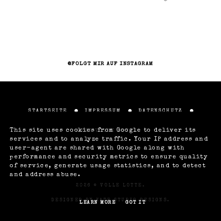
@FOLGT MIR AUF INSTAGRAM
STARTSEITE
IMPRESSUM
DATENSCHUTZ
This site uses cookies from Google to deliver its
ÜBER VOLLE LOTTE
services and to analyze traffic. Your IP address and
user-agent are shared with Google along with
performance and security metrics to ensure quality
of service, generate usage statistics, and to detect
and address abuse.
2026 ©
VOLLE LOTTE
.
DESIGNED BY
KATE STUDIO DESIGNS
.
LEARN MORE
GOT IT