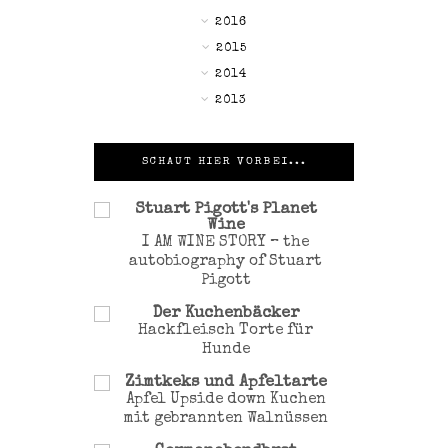
►
2016
►
2015
▼
2014
►
2013
SCHAUT HIER VORBEI...
Stuart Pigott's Planet
Wine
I AM WINE STORY – the
autobiography of Stuart
Pigott
Der Kuchenbäcker
Hackfleisch Torte für
Hunde
Zimtkeks und Apfeltarte
Apfel Upside down Kuchen
mit gebrannten Walnüssen