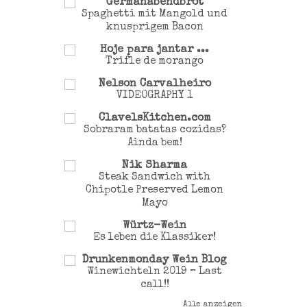
Germanabendbrot
Spaghetti mit Mangold und
knusprigem Bacon
Hoje para jantar ...
Trifle de morango
Nelson Carvalheiro
VIDEOGRAPHY 1
ClavelsKitchen.com
Sobraram batatas cozidas?
Ainda bem!
Nik Sharma
Steak Sandwich with
Chipotle Preserved Lemon
Mayo
Würtz-Wein
Es leben die Klassiker!
Drunkenmonday Wein Blog
Winewichteln 2019 – Last
call!!
Alle anzeigen