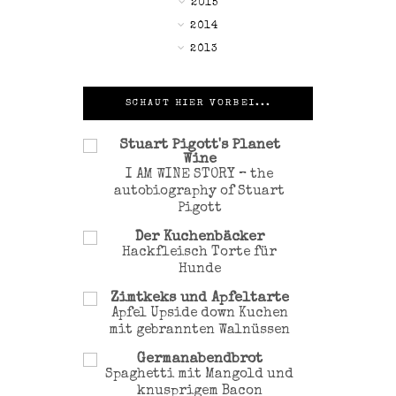
►
2015
▼
2014
►
2013
SCHAUT HIER VORBEI...
Stuart Pigott's Planet
Wine
I AM WINE STORY – the
autobiography of Stuart
Pigott
Der Kuchenbäcker
Hackfleisch Torte für
Hunde
Zimtkeks und Apfeltarte
Apfel Upside down Kuchen
mit gebrannten Walnüssen
Germanabendbrot
Spaghetti mit Mangold und
knusprigem Bacon