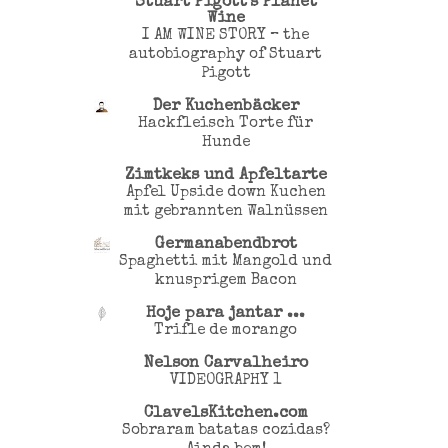
Stuart Pigott's Planet
Wine
I AM WINE STORY – the
autobiography of Stuart
Pigott
Der Kuchenbäcker
Hackfleisch Torte für
Hunde
Zimtkeks und Apfeltarte
Apfel Upside down Kuchen
mit gebrannten Walnüssen
Germanabendbrot
Spaghetti mit Mangold und
knusprigem Bacon
Hoje para jantar ...
Trifle de morango
Nelson Carvalheiro
VIDEOGRAPHY 1
ClavelsKitchen.com
Sobraram batatas cozidas?