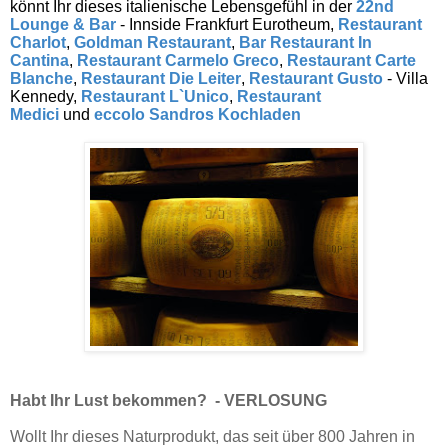
könnt Ihr dieses italienische Lebensgefühl in der
22nd
Lounge & Bar
- Innside Frankfurt Eurotheum,
Restaurant
Charlot
,
Goldman Restaurant
,
Bar Restaurant In
Cantina
,
Restaurant Carmelo Greco
,
Restaurant Carte
Blanche
,
Restaurant Die Leiter
,
Restaurant Gusto
- Villa
Kennedy,
Restaurant L`Unico
,
Restaurant
Medici
und
eccolo Sandros Kochladen
Habt Ihr Lust bekommen? - VERLOSUNG
Wollt Ihr dieses Naturprodukt, das seit über 800 Jahren in