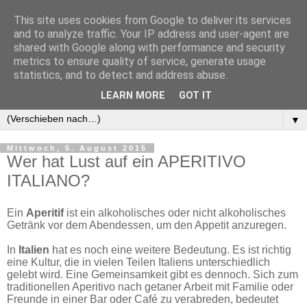
This site uses cookies from Google to deliver its services
and to analyze traffic. Your IP address and user-agent are
shared with Google along with performance and security
metrics to ensure quality of service, generate usage
statistics, and to detect and address abuse.
LEARN MORE
GOT IT
▼
▼
Mittwoch, 5. August 2015
Wer hat Lust auf ein APERITIVO
ITALIANO?
Ein
Aperitif
ist ein alkoholisches oder nicht alkoholisches
Getränk vor dem Abendessen, um den Appetit anzuregen.
In
Italien
hat es noch eine weitere Bedeutung. Es ist richtig
eine Kultur, die in vielen Teilen Italiens unterschiedlich
gelebt wird. Eine Gemeinsamkeit gibt es dennoch. Sich zum
traditionellen Aperitivo nach getaner Arbeit mit Familie oder
Freunde in einer Bar oder Café zu verabreden, bedeutet