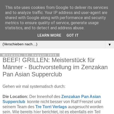
This site uses cookies from Google to deliver its services
and to analyze traffic. Your IP address and user-agent are
shared with Google along with performance and security
metrics to ensure quality of service, generate usage
statistics, and to detect and address abuse.
LEARN MORE
GOT IT
▼
▼
Mittwoch, 12. August 2015
BEEF! GRILLEN: Meisterstück für
Männer - Buchvorstellung im Zenzakan
Pan Asian Supperclub
Gehen wir mal systematisch durch:
Die Location:
Der Innenhof des
Zenzakan Pan Asian
Supperclub
konnte nicht besser von Ralf Frenzel und
seinem Team des
Tre Torri Verlags
ausgesucht worden
sein. Wie bereits
hier
berichtet, ist es ebenfalls ein Teil