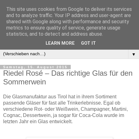
This site uses cookies from Google to deliver its services
and to analyze traffic. Your IP address and user-agent are
shared with Google along with performance and security
metrics to ensure quality of service, generate usage
statistics, and to detect and address abuse.
LEARN MORE
GOT IT
▼
▼
Samstag, 15. August 2015
Riedel Rosé – Das richtige Glas für den
Sommerwein
Die Glasmanufaktur aus Tirol hat in ihrem Sortiment
passende Gläser für fast alle Trinkerlebnisse. Egal ob
verschiedene Rot- oder Weißwein, Champagner, Martini,
Cognac, Dessertwein, ja sogar für Coca-Cola wurde im
letzten Jahr ein Glas entwickelt.