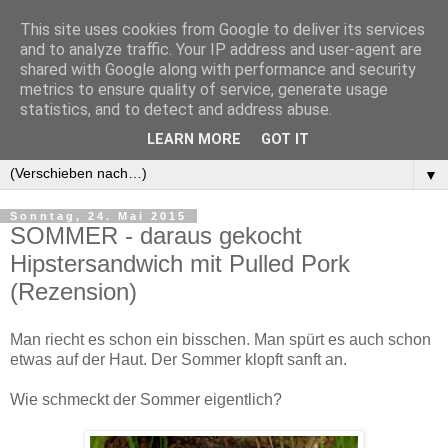
This site uses cookies from Google to deliver its services
and to analyze traffic. Your IP address and user-agent are
shared with Google along with performance and security
metrics to ensure quality of service, generate usage
statistics, and to detect and address abuse.
LEARN MORE
GOT IT
▼
▼
Sonntag, 24. Mai 2015
SOMMER - daraus gekocht
Hipstersandwich mit Pulled Pork
(Rezension)
Man riecht es schon ein bisschen. Man spürt es auch schon
etwas auf der Haut. Der Sommer klopft sanft an.
Wie schmeckt der Sommer eigentlich?