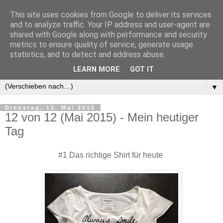
This site uses cookies from Google to deliver its services
and to analyze traffic. Your IP address and user-agent are
shared with Google along with performance and security
metrics to ensure quality of service, generate usage
statistics, and to detect and address abuse.
LEARN MORE
GOT IT
▼
▼
Dienstag, 12. Mai 2015
12 von 12 (Mai 2015) - Mein heutiger
Tag
#1 Das richtige Shirt für heute