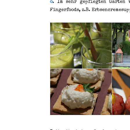
o
. Im sehr gepflegten Garten 
Fingerfoods, z.B. Erbsencremesupp