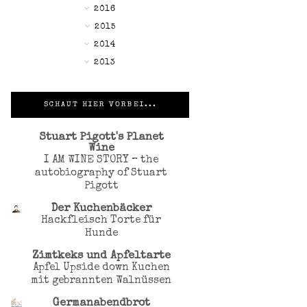
►
2016
▼
2015
►
2014
►
2013
SCHAUT HIER VORBEI...
Stuart Pigott's Planet
Wine
I AM WINE STORY – the
autobiography of Stuart
Pigott
Der Kuchenbäcker
Hackfleisch Torte für
Hunde
Zimtkeks und Apfeltarte
Apfel Upside down Kuchen
mit gebrannten Walnüssen
Germanabendbrot