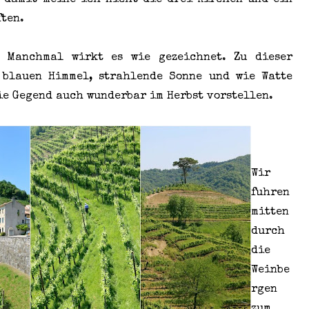
d damit meine ich nicht die drei Kirchen und ein
ften.
. Manchmal wirkt es wie gezeichnet. Zu dieser
t blauen Himmel, strahlende Sonne und wie Watte
ie Gegend auch wunderbar im Herbst vorstellen.
Wir
fuhren
mitten
durch
die
Weinbe
rgen