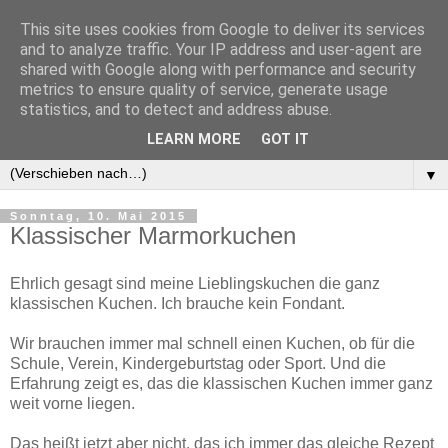
This site uses cookies from Google to deliver its services
and to analyze traffic. Your IP address and user-agent are
shared with Google along with performance and security
metrics to ensure quality of service, generate usage
statistics, and to detect and address abuse.
LEARN MORE
GOT IT
▼
▼
Sonntag, 10. Mai 2015
Klassischer Marmorkuchen
Ehrlich gesagt sind meine Lieblingskuchen die ganz
klassischen Kuchen. Ich brauche kein Fondant.
Wir brauchen immer mal schnell einen Kuchen, ob für die
Schule, Verein, Kindergeburtstag oder Sport. Und die
Erfahrung zeigt es, das die klassischen Kuchen immer ganz
weit vorne liegen.
Das heißt jetzt aber nicht, das ich immer das gleiche Rezept