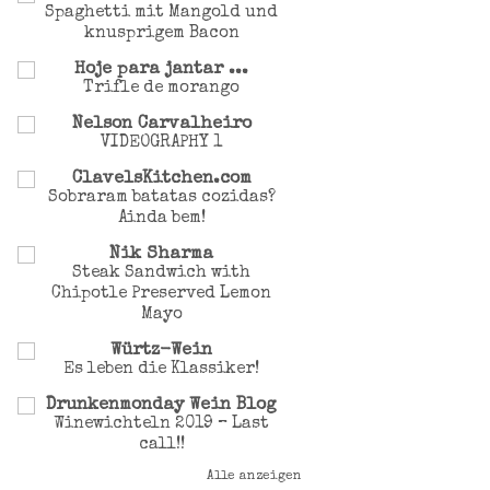
Spaghetti mit Mangold und
knusprigem Bacon
Hoje para jantar ...
Trifle de morango
Nelson Carvalheiro
VIDEOGRAPHY 1
ClavelsKitchen.com
Sobraram batatas cozidas?
Ainda bem!
Nik Sharma
Steak Sandwich with
Chipotle Preserved Lemon
Mayo
Würtz-Wein
Es leben die Klassiker!
Drunkenmonday Wein Blog
Winewichteln 2019 – Last
call!!
Alle anzeigen