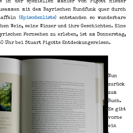
es in der speziellen Manier von Pigott nieder
zusammen mit dem Bayrischen Rundfunk quer durch
affeln (
Episodenliste
) entstanden so wunderbare
hen Wein, seine Winzer und ihre Geschichten. Eine
yrischen Fernsehen zu erleben, ist am Donnerstag,
30 Uhr bei Stuart Pigotts Entdeckungsreisen.
Nun
zurück
zum
Buch.
Es gibt
vorne
ein