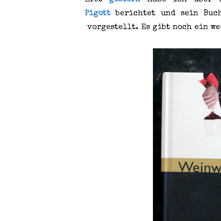
Erst
gestern
habe ich über m
Pigott
berichtet und sein Bu
vorgestellt. Es gibt noch ein w