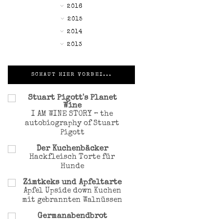
►
2016
▼
2015
►
2014
►
2013
SCHAUT HIER VORBEI...
Stuart Pigott's Planet
Wine
I AM WINE STORY – the
autobiography of Stuart
Pigott
Der Kuchenbäcker
Hackfleisch Torte für
Hunde
Zimtkeks und Apfeltarte
Apfel Upside down Kuchen
mit gebrannten Walnüssen
Germanabendbrot