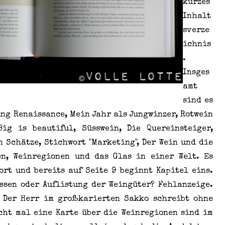
kurzes
Inhalt
sverze
ichnis
.
Insges
amt
sind es
ing Renaissance, Mein Jahr als Jungwinzer, Rotwein
Big is beautiful, Süsswein, Die Quereinsteiger,
n Schätze, Stichwort "Marketing", Der Wein und die
en, Weinregionen und das Glas in einer Welt. Es
ort und bereits auf Seite 9 beginnt Kapitel eins.
ssen oder Auflistung der Weingüter? Fehlanzeige.
. Der Herr im großkarierten Sakko schreibt ohne
cht mal eine Karte über die Weinregionen sind im