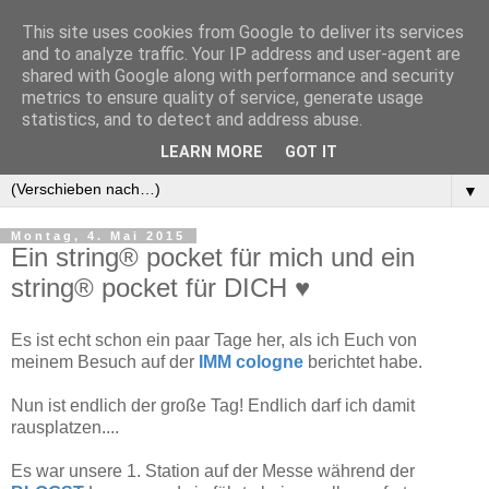
This site uses cookies from Google to deliver its services
and to analyze traffic. Your IP address and user-agent are
shared with Google along with performance and security
metrics to ensure quality of service, generate usage
statistics, and to detect and address abuse.
LEARN MORE
GOT IT
▼
▼
Montag, 4. Mai 2015
Ein string® pocket für mich und ein
string® pocket für DICH ♥
Es ist echt schon ein paar Tage her, als ich Euch von
meinem Besuch auf der
IMM cologne
berichtet habe.
Nun ist endlich der große Tag! Endlich darf ich damit
rausplatzen....
Es war unsere 1. Station auf der Messe während der