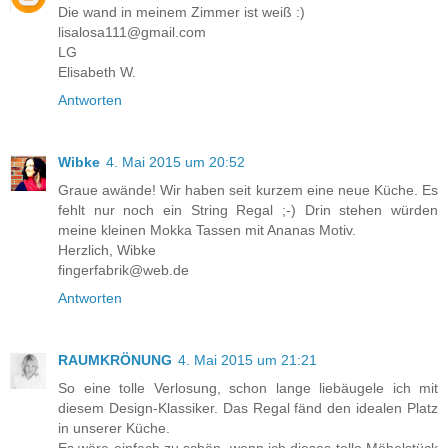
Die wand in meinem Zimmer ist weiß :)
lisalosa111@gmail.com
LG
Elisabeth W.
Antworten
Wibke
4. Mai 2015 um 20:52
Graue awände! Wir haben seit kurzem eine neue Küche. Es
fehlt nur noch ein String Regal ;-) Drin stehen würden
meine kleinen Mokka Tassen mit Ananas Motiv.
Herzlich, Wibke
fingerfabrik@web.de
Antworten
RAUMKRÖNUNG
4. Mai 2015 um 21:21
So eine tolle Verlosung, schon lange liebäugele ich mit
diesem Design-Klassiker. Das Regal fänd den idealen Platz
in unserer Küche.
Es wäre einfach zu schön, wenn ich dieses tolle Möbelstück