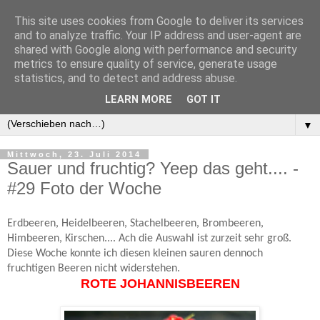
This site uses cookies from Google to deliver its services
and to analyze traffic. Your IP address and user-agent are
shared with Google along with performance and security
metrics to ensure quality of service, generate usage
statistics, and to detect and address abuse.
LEARN MORE
GOT IT
▼
▼
Mittwoch, 23. Juli 2014
Sauer und fruchtig? Yeep das geht.... -
#29 Foto der Woche
Erdbeeren, Heidelbeeren, Stachelbeeren, Brombeeren,
Himbeeren, Kirschen.... Ach die Auswahl ist zurzeit sehr groß.
Diese Woche konnte ich diesen kleinen sauren dennoch
fruchtigen Beeren nicht widerstehen.
ROTE JOHANNISBEEREN