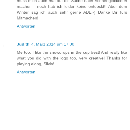
muss mich auch mal auf die Suche nach Schneeglöckchen
machen - noch hab ich leider keine entdeckt!! Aber dem
Winter sag ich auch sehr gerne ADE:-) Danke Dir fürs
Mitmachen!
Antworten
Judith
4. März 2014 um 17:00
Me too, I like the snowdrops in the cup best! And really like
what you did with the logo too, very creative! Thanks for
playing along, Silvia!
Antworten