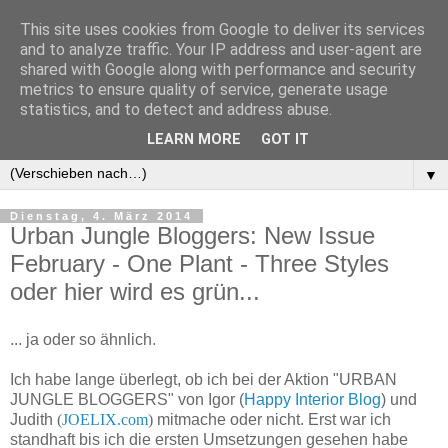
This site uses cookies from Google to deliver its services
and to analyze traffic. Your IP address and user-agent are
shared with Google along with performance and security
metrics to ensure quality of service, generate usage
statistics, and to detect and address abuse.
LEARN MORE
GOT IT
▼
▼
Dienstag, 4. März 2014
Urban Jungle Bloggers: New Issue
February - One Plant - Three Styles
oder hier wird es grün...
... ja oder so ähnlich.
Ich habe lange überlegt, ob ich bei der Aktion "URBAN
JUNGLE BLOGGERS" von Igor (
Happy Interior Blog
) und
Judith
(
JOELIX.com
)
mitmache oder nicht. Erst war ich
standhaft bis ich die ersten Umsetzungen gesehen habe