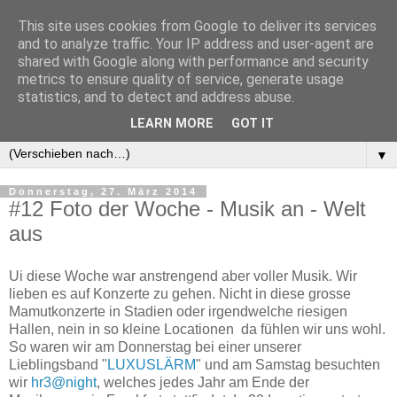
This site uses cookies from Google to deliver its services
and to analyze traffic. Your IP address and user-agent are
shared with Google along with performance and security
metrics to ensure quality of service, generate usage
statistics, and to detect and address abuse.
LEARN MORE
GOT IT
▼
▼
Donnerstag, 27. März 2014
#12 Foto der Woche - Musik an - Welt
aus
Ui diese Woche war anstrengend aber voller Musik. Wir
lieben es auf Konzerte zu gehen. Nicht in diese grosse
Mamutkonzerte in Stadien oder irgendwelche riesigen
Hallen, nein in so kleine Locationen da fühlen wir uns wohl.
So waren wir am Donnerstag bei einer unserer
Lieblingsband "
LUXUSLÄRM
" und am Samstag besuchten
wir
hr3@night
, welches jedes Jahr am Ende der