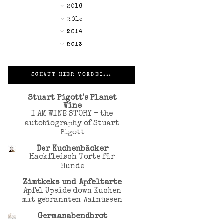
►
2016
►
2015
▼
2014
►
2013
SCHAUT HIER VORBEI...
Stuart Pigott's Planet
Wine
I AM WINE STORY – the
autobiography of Stuart
Pigott
Der Kuchenbäcker
Hackfleisch Torte für
Hunde
Zimtkeks und Apfeltarte
Apfel Upside down Kuchen
mit gebrannten Walnüssen
Germanabendbrot