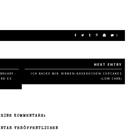
0
BRUARY -
ICH BACKS MIR: BIRNEN-KÄSEKUCHEN-CUPCAKES
IRD ES
(LOW CARB)
KEINE KOMMENTARE:
NTAR VERÖFFENTLICHEN