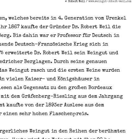
©
Robert Weil /
www.weingut-robert-weil.com
n, welches bereits in 4. Generation vom Urenkel
ahr 1867 kaufte der Gründer Dr. Robert Weil die
erg. Bis dahin war er Professor für Deutsch in
ehende Deutsch-Französische Krieg sich in
75 erweiterte Dr. Robert Weil sein Weingut und
iedricher Berglagen. Durch seine genauen
das Weingut rasch und die ersten Weine wurden
An vielen Kaiser- und Königshäuser in
esen als Gegensatz zu den großen Bordeaux
 mit dem Gräfenberg-Riesling aus dem Jahrgang
mt kaufte von der 1893er Auslese aus dem
r einen sehr hohen Flaschenpreis.
ürgerliches Weingut in den Reihen der berühmten