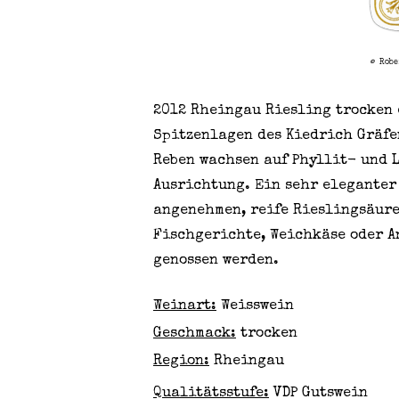
©
Robe
2012 Rheingau Riesling trocken 
Spitzenlagen des Kiedrich Gräfen
Reben wachsen auf Phyllit- und 
Ausrichtung. Ein sehr eleganter
angenehmen, reife Rieslingsäure.
Fischgerichte, Weichkäse oder An
genossen werden.
Weinart:
Weisswein
Geschmack:
trocken
Region:
Rheingau
Qualitätsstufe:
VDP Gutswein