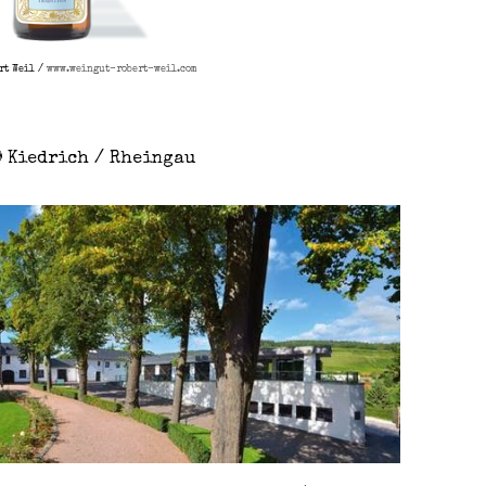
rt Weil /
www.weingut-robert-weil.com
9 Kiedrich / Rheingau