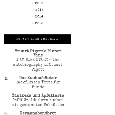
►
2016
►
2015
▼
2014
►
2013
SCHAUT HIER VORBEI...
Stuart Pigott's Planet
Wine
I AM WINE STORY – the
autobiography of Stuart
Pigott
Der Kuchenbäcker
Hackfleisch Torte für
Hunde
Zimtkeks und Apfeltarte
Apfel Upside down Kuchen
mit gebrannten Walnüssen
Germanabendbrot