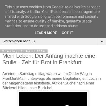
This site uses cookies from Google to deliver its services
and to analyze traffic. Your IP address and user-agent are
shared with Google along with performance and security
metrics to ensure quality of service, generate usage
statistics, and to detect and address abuse.
LEARN MORE
GOT IT
▼
▼
Sonntag, 6. April 2014
Mein Leben: Der Anfang machte eine
Stulle - Zeit für Brot in Frankfurt
An einem Samstag mittag waren wir im Oeder Weg in
Frankfurt/Main unterwegs als meine Begleitung ein Loch in
der Magengegend feststellte. Auf der Suche nach einer
Bäckerei blieb unser Blick bei