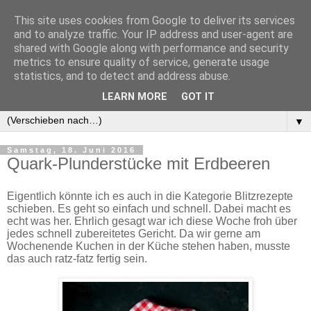
This site uses cookies from Google to deliver its services
and to analyze traffic. Your IP address and user-agent are
shared with Google along with performance and security
metrics to ensure quality of service, generate usage
statistics, and to detect and address abuse.
LEARN MORE
GOT IT
▼
▼
Samstag, 18. Juni 2016
Quark-Plunderstücke mit Erdbeeren
Eigentlich könnte ich es auch in die Kategorie Blitzrezepte
schieben. Es geht so einfach und schnell. Dabei macht es
echt was her. Ehrlich gesagt war ich diese Woche froh über
jedes schnell zubereitetes Gericht. Da wir gerne am
Wochenende Kuchen in der Küche stehen haben, musste
das auch ratz-fatz fertig sein.