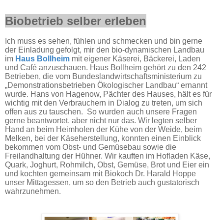
Biobetrieb selber erleben
Ich muss es sehen, fühlen und schmecken und bin gerne
der Einladung gefolgt, mir den bio-dynamischen Landbau
im
Haus Bollheim
mit eigener Käserei, Bäckerei, Laden
und Café anzuschauen. Haus Bollheim gehört zu den 242
Betrieben, die vom Bundeslandwirtschaftsministerium zu
„Demonstrationsbetrieben Ökologischer Landbau“ ernannt
wurde. Hans von Hagenow, Pächter des Hauses, hält es für
wichtig mit den Verbrauchern in Dialog zu treten, um sich
offen aus zu tauschen. So wurden auch unsere Fragen
gerne beantwortet, aber nicht nur das. Wir legten selber
Hand an beim Heimholen der Kühe von der Weide, beim
Melken, bei der Käseherstellung, konnten einen Einblick
bekommen vom Obst- und Gemüsebau sowie die
Freilandhaltung der Hühner. Wir kauften im Hofladen Käse,
Quark, Joghurt, Rohmilch, Obst, Gemüse, Brot und Eier ein
und kochten gemeinsam mit Biokoch Dr. Harald Hoppe
unser Mittagessen, um so den Betrieb auch gustatorisch
wahrzunehmen.