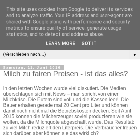
This site uses cookies from Google to deliver its services
and to analyze traffic. Your IP address and user-agent are
shared with Google along with performance and security
metrics to ensure quality of service, generate usage
statistics, and to detect and address abuse.
LEARN MORE
GOT IT
▼
▼
Samstag, 11. Juni 2016
Milch zu fairen Preisen - ist das alles?
In den letzten Wochen wurde viel diskutiert. Die Medien
überschlagen sich mit News – man spricht von einer
Milchkrise. Die Eutern sind voll und die Kassen leer! Die
Bauer erhalten gerade mal 20 Cent pro Liter und können
damit noch nicht mal die Betriebskosten decken. Seit April
2015 können die Milcherzeuger soviel produzieren wie sie
wollen, da die Milchquote abgeschafft wurde. Das Resultat:
zu viel Milch reduziert den Literpreis. Die Verbraucher freuen
sich darüber, aber können sie das wirklich?