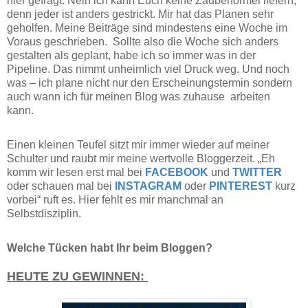
hier gefragt. Nein ich kann Euch keine Zauberformel liefern,
denn jeder ist anders gestrickt. Mir hat das Planen sehr
geholfen. Meine Beiträge sind mindestens eine Woche im
Voraus geschrieben. Sollte also die Woche sich anders
gestalten als geplant, habe ich so immer was in der
Pipeline. Das nimmt unheimlich viel Druck weg. Und noch
was – ich plane nicht nur den Erscheinungstermin sondern
auch wann ich für meinen Blog was zuhause arbeiten
kann.
Einen kleinen Teufel sitzt mir immer wieder auf meiner
Schulter und raubt mir meine wertvolle Bloggerzeit. „Eh
komm wir lesen erst mal bei
FACEBOOK
und
TWITTER
oder schauen mal bei
INSTAGRAM
oder
PINTEREST
kurz
vorbei“ ruft es. Hier fehlt es mir manchmal an
Selbstdisziplin.
Welche Tücken habt Ihr beim Bloggen?
HEUTE ZU GEWINNEN: