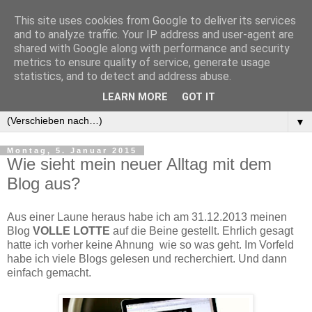
This site uses cookies from Google to deliver its services
and to analyze traffic. Your IP address and user-agent are
shared with Google along with performance and security
metrics to ensure quality of service, generate usage
statistics, and to detect and address abuse.
LEARN MORE
GOT IT
▼
▼
Montag, 5. Januar 2015
Wie sieht mein neuer Alltag mit dem
Blog aus?
Aus einer Laune heraus habe ich am 31.12.2013 meinen
Blog
VOLLE LOTTE
auf die Beine gestellt. Ehrlich gesagt
hatte ich vorher keine Ahnung wie so was geht. Im Vorfeld
habe ich viele Blogs gelesen und recherchiert. Und dann
einfach gemacht.