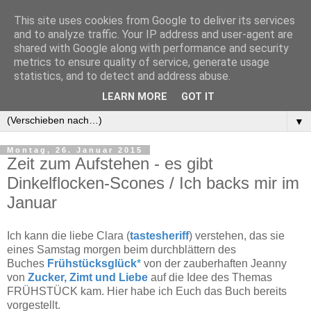
This site uses cookies from Google to deliver its services
and to analyze traffic. Your IP address and user-agent are
shared with Google along with performance and security
metrics to ensure quality of service, generate usage
statistics, and to detect and address abuse.
LEARN MORE
GOT IT
▼
▼
Montag, 26. Januar 2015
Zeit zum Aufstehen - es gibt
Dinkelflocken-Scones / Ich backs mir im
Januar
Ich kann die liebe Clara (
tastesheriff
) verstehen, das sie
eines Samstag morgen beim durchblättern des
Buches
Frühstücksglück
*
von der zauberhaften Jeanny
von
Zucker, Zimt und Liebe
auf die Idee des Themas
FRÜHSTÜCK kam. Hier habe ich Euch das Buch bereits
vorgestellt.