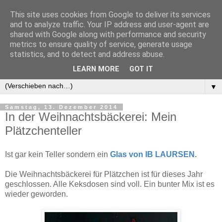
This site uses cookies from Google to deliver its services
and to analyze traffic. Your IP address and user-agent are
shared with Google along with performance and security
metrics to ensure quality of service, generate usage
statistics, and to detect and address abuse.
LEARN MORE
GOT IT
▼
▼
Samstag, 13. Dezember 2014
In der Weihnachtsbäckerei: Mein
Plätzchenteller
Ist gar kein Teller sondern ein
Glas von IB LAURSEN
.
Die Weihnachtsbäckerei für Plätzchen ist für dieses Jahr
geschlossen. Alle Keksdosen sind voll. Ein bunter Mix ist es
wieder geworden.