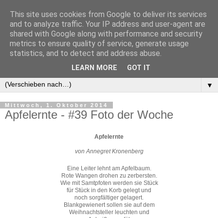
This site uses cookies from Google to deliver its services
and to analyze traffic. Your IP address and user-agent are
shared with Google along with performance and security
metrics to ensure quality of service, generate usage
statistics, and to detect and address abuse.
LEARN MORE
GOT IT
▼
▼
Mittwoch, 1. Oktober 2014
Apfelernte - #39 Foto der Woche
Apfelernte
von Annegret Kronenberg
Eine Leiter lehnt am Apfelbaum.
Rote Wangen drohen zu zerbersten.
Wie mit Samtpfoten werden sie Stück
für Stück in den Korb gelegt und
noch sorgfältiger gelagert.
Blankgewienert sollen sie auf dem
Weihnachtsteller leuchten und