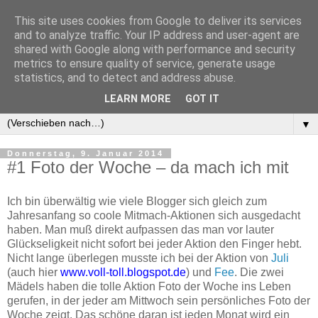
This site uses cookies from Google to deliver its services
and to analyze traffic. Your IP address and user-agent are
shared with Google along with performance and security
metrics to ensure quality of service, generate usage
statistics, and to detect and address abuse.
LEARN MORE
GOT IT
▼
▼
Donnerstag, 9. Januar 2014
#1 Foto der Woche – da mach ich mit
Ich bin überwältig wie viele Blogger sich gleich zum
Jahresanfang so coole Mitmach-Aktionen sich ausgedacht
haben. Man muß direkt aufpassen das man vor lauter
Glückseligkeit nicht sofort bei jeder Aktion den Finger hebt.
Nicht lange überlegen musste ich bei der Aktion von
Juli
(auch hier
www.voll-toll.blogspot.de
) und
Fee
. Die zwei
Mädels haben die tolle Aktion Foto der Woche ins Leben
gerufen, in der jeder am Mittwoch sein persönliches Foto der
Woche zeigt. Das schöne daran ist jeden Monat wird ein