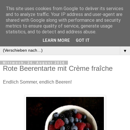
This site uses cookies from Google to deliver its services
and to analyze traffic. Your IP address and user-agent are
shared with Google along with performance and security
metrics to ensure quality of service, generate usage
statistics, and to detect and address abuse.
LEARN MORE
GOT IT
▼
▼
Mittwoch, 24. August 2016
Rote Beerentarte mit Crème fraîche
Endlich Sommer, endlich Beeren!