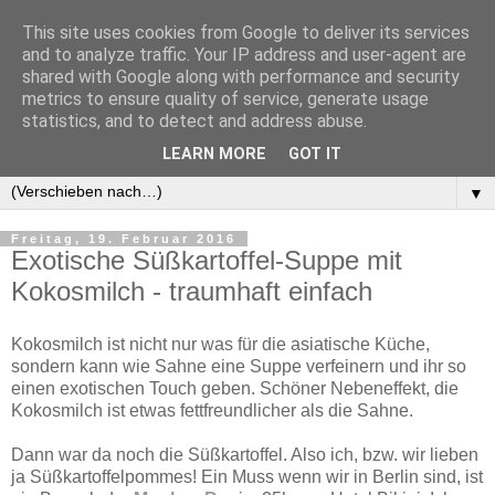
This site uses cookies from Google to deliver its services
and to analyze traffic. Your IP address and user-agent are
shared with Google along with performance and security
metrics to ensure quality of service, generate usage
statistics, and to detect and address abuse.
LEARN MORE
GOT IT
▼
▼
Freitag, 19. Februar 2016
Exotische Süßkartoffel-Suppe mit
Kokosmilch - traumhaft einfach
Kokosmilch ist nicht nur was für die asiatische Küche,
sondern kann wie Sahne eine Suppe verfeinern und ihr so
einen exotischen Touch geben. Schöner Nebeneffekt, die
Kokosmilch ist etwas fettfreundlicher als die Sahne.
Dann war da noch die Süßkartoffel. Also ich, bzw. wir lieben
ja Süßkartoffelpommes! Ein Muss wenn wir in Berlin sind, ist