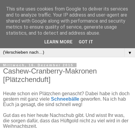
This site uses cookies from Google to deliver its services
and to analyze traffic. Your IP address and user-agent are
shared with Google along with performance and security
metrics to ensure quality of service, generate usage
statistics, and to detect and address abuse.
LEARN MORE
GOT IT
▼
▼
Mittwoch, 16. Dezember 2015
Cashew-Cranberry-Makronen
[Plätzchenduft]
Heute schon ein Plätzchen genascht? Dabei habe ich doch
gestern mit ganz viele
Schneebälle
geworfen. Na ich hab
Euch ja gesagt, die sind schnell weg!
Gut das es hier heute Nachschub gibt. Und wisst Ihr was,
die sorgen dafür, dass das Hüftgold nicht zu viel wird in der
Weihnachtszeit.