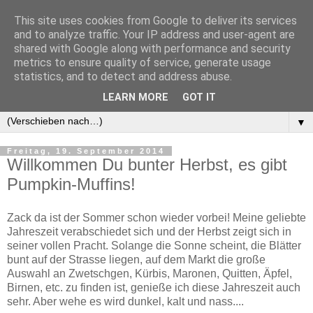
This site uses cookies from Google to deliver its services
and to analyze traffic. Your IP address and user-agent are
shared with Google along with performance and security
metrics to ensure quality of service, generate usage
statistics, and to detect and address abuse.
LEARN MORE
GOT IT
▼
▼
Freitag, 19. September 2014
Willkommen Du bunter Herbst, es gibt
Pumpkin-Muffins!
Zack da ist der Sommer schon wieder vorbei! Meine geliebte
Jahreszeit verabschiedet sich und der Herbst zeigt sich in
seiner vollen Pracht. Solange die Sonne scheint, die Blätter
bunt auf der Strasse liegen, auf dem Markt die große
Auswahl an Zwetschgen, Kürbis, Maronen, Quitten, Äpfel,
Birnen, etc. zu finden ist, genieße ich diese Jahreszeit auch
sehr. Aber wehe es wird dunkel, kalt und nass....