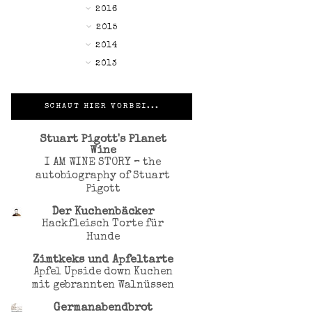
►
2016
►
2015
▼
2014
►
2013
SCHAUT HIER VORBEI...
Stuart Pigott's Planet
Wine
I AM WINE STORY – the
autobiography of Stuart
Pigott
Der Kuchenbäcker
Hackfleisch Torte für
Hunde
Zimtkeks und Apfeltarte
Apfel Upside down Kuchen
mit gebrannten Walnüssen
Germanabendbrot