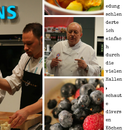
edung
schlen
derte
ich
einfac
h
durch
die
vielen
Hallen
,
schaut
e
divers
en
Köchen