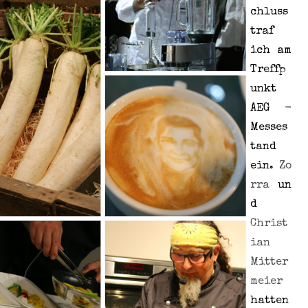
chluss
traf
ich am
Treffp
unkt
AEG -
Messes
tand
ein.
Zo
rra
un
d
Christ
ian
Mitter
meier
hatten