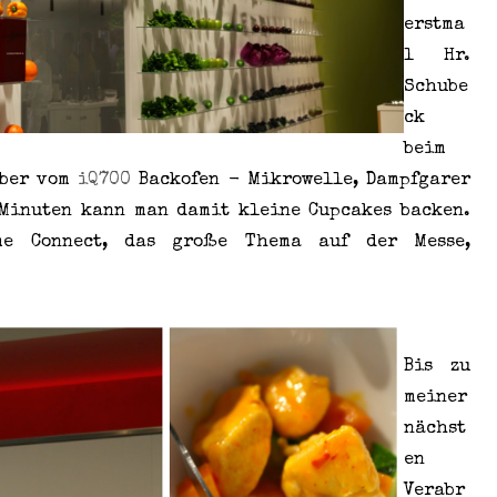
erstma
l Hr.
Schube
ck
beim
aber vom
iQ700
Backofen - Mikrowelle, Dampfgarer
 Minuten kann man damit kleine Cupcakes backen.
me Connect, das große Thema auf der Messe,
Bis zu
meiner
nächst
en
Verabr